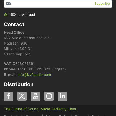
Subscribe
RSS news feed
Contact
Head Office
KV2 Audio International a.s.
Nádražní 936
Milevsko 399 01
Czech Republic
VAT:
CZ26051591
Phone:
+420 383 809 320 (English)
E-mail:
info@kv2audio.com
Distribution
The Future of Sound. Made Perfectly Clear.