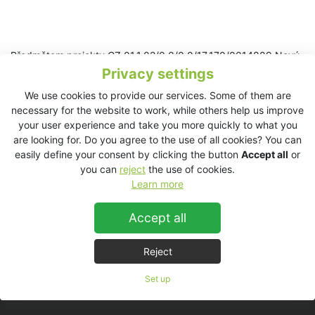
Předmětem projektu CZ.01.1.02/0.0/0.0/17_170/0014889 Nový
kompaktní reprobox ESD Cube je pořízení výrobních technologií
Privacy settings
a realizace stavebních úprav pro zavedení výroby kompaktního
We use cookies to provide our services. Some of them are
zvukového systému pro ozvučení menších akustických
necessary for the website to work, while others help us improve
složitých prostor, který rozšíří tržní záběr žadatele o nový
your user experience and take you more quickly to what you
segment trhu.
are looking for. Do you agree to the use of all cookies? You can
easily define your consent by clicking the button
Accept all
or
Hlavní cíle a výsledky projektu:
you can
reject
the use of cookies.
Learn more
Zavedení kompaktního zvukového systému ESD Cube do
výroby a na trh
Accept all
Na realizaci projektu je poskytována finanční podpora
Evropské unie v rámci Operačního programu Podnikání a
Reject
inovace pro konkurenceschopnost (OP PIK), programu Inovace.
Set up