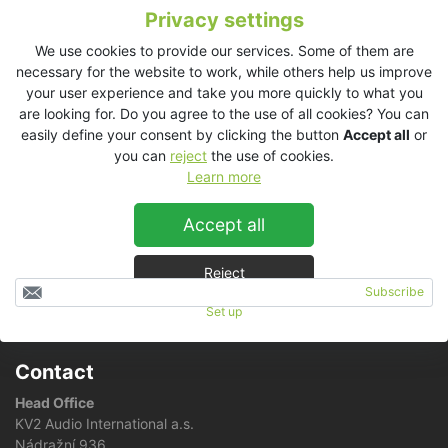
Privacy settings
Předmětem projektu je vývoj nového variabilního analogového
digitálně ovládaného zvukového matrix procesoru, který bude
We use cookies to provide our services. Some of them are
především vynikat zvukovou kvalitou, vysokým rozlišením a
necessary for the website to work, while others help us improve
nízkým zkreslením. Hlavní cíl a výsledek projektu: Prototyp
your user experience and take you more quickly to what you
nového produktu „Digitálně ovládaný analogový matrix
are looking for. Do you agree to the use of all cookies? You can
procesor“ (Super Analog Matrix Procesor).
easily define your consent by clicking the button
Accept all
or
you can
reject
the use of cookies.
Na realizaci projektu je poskytována finanční podpora
Learn more
Evropské unie.
Accept all
Reject
Subscribe
Set up
RSS news feed
Contact
Head Office
KV2 Audio International a.s.
Nádražní 936